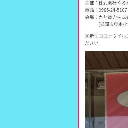
主催：株式会社やろ
電話：0985-24-5107
会場：九州電力株式会
(延岡市東本小路
※新型コロナウイル
ださい。