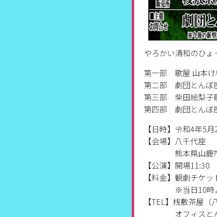
やろかい清和のひょ
第一部 歌屋 山本
第二部 劇団とんぼ
第三部 柴田絵梨子
第四部 劇団とんぼ
【日時】令和4年5月2
【会場】八千代座
熊本県山鹿市山
【公演】開場11:30
【料金】観劇チケット3
※当日10時より
【TEL】桟敷茶屋（八千
オフィスとんぼ 08