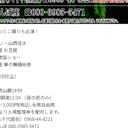
っとこ踊りも出演！
けい・山西佳太
座 お芝居
歌謡ショー
座 華の舞踊絵巻
8日(土)
鹿1499
 開演12:30 〈昼の部のみ〉
,000円(税込) 全席自由席
入場整理券を配布します。
代座前）0968-44-8221
0-3985-5471