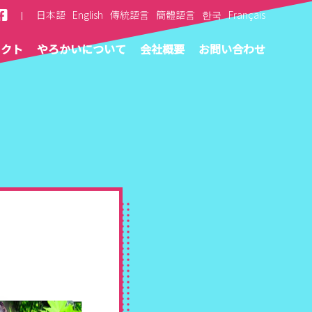
日本語
English
傳統語言
簡體語言
한국
Français
ェクト
やろかいについて
会社概要
お問い合わせ