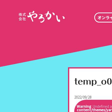
オンラ
temp_o0
2022/09/28
Warning
: Undefined a
content/themes/yar