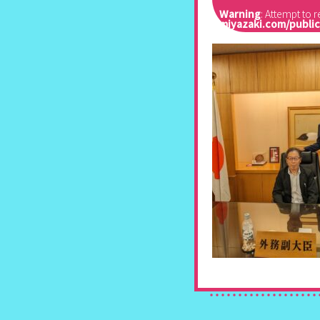
Warning
: Attempt to 
miyazaki.com/publi