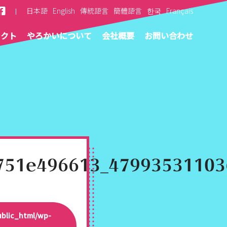
日本語
English
傳統語言
簡體語言
한국
Français
ェクト
やろかいについて
会社概要
お問い合わせ
751e496613_47993531103
ublic_html/wp-