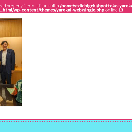
read property "term_id" on null in
/home/stdichigeki/hyottoko-yaroka
c_html/wp-content/themes/yarokai-web/single.php
on line
13