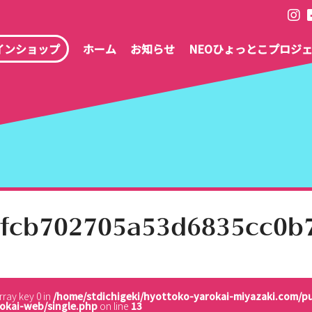
インショップ
ホーム
お知らせ
NEOひょっとこプロジ
fcb702705a53d6835cc0b
rray key 0 in
/home/stdichigeki/hyottoko-yarokai-miyazaki.com/p
okai-web/single.php
on line
13