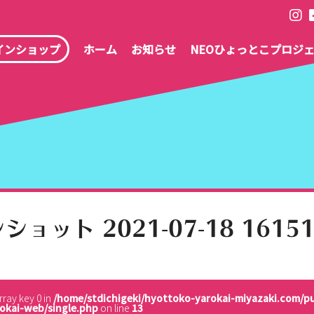
インショップ
ホーム
お知らせ
NEOひょっとこプロジ
ョット 2021-07-18 16151
rray key 0 in
/home/stdichigeki/hyottoko-yarokai-miyazaki.com/p
okai-web/single.php
on line
13